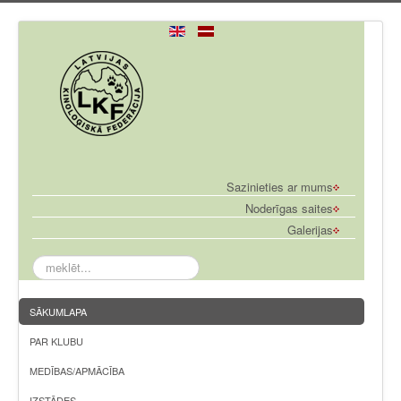
Sazinieties ar mums
Noderīgas saites
Galerijas
meklēt...
SĀKUMLAPA
PAR KLUBU
MEDĪBAS/APMĀCĪBA
IZSTĀDES