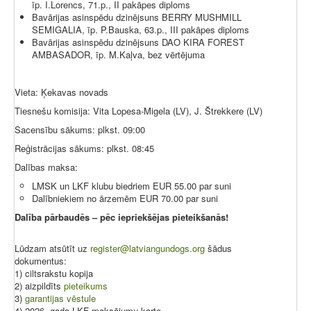
īp. I.Lorencs, 71.p., II pakāpes diploms
Bavārijas asinspēdu dzinējsuns BERRY MUSHMILL
SEMIGALIA, īp. P.Bauska, 63.p., III pakāpes diploms
Bavārijas asinspēdu dzinējsuns DAO KIRA FOREST
AMBASADOR, īp. M.Kaļva, bez vērtējuma
Vieta: Ķekavas novads
Tiesnešu komisija: Vita Lopesa-Migela (LV), J. Štrekkere (LV)
Sacensību sākums: plkst. 09:00
Reģistrācijas sākums: plkst. 08:45
Dalības maksa:
LMSK un LKF klubu biedriem EUR 55.00 par suni
Dalībniekiem no ārzemēm EUR 70.00 par suni
Dalība pārbaudēs – pēc iepriekšējas pieteikšanās!
Lūdzam atsūtīt uz
register@latviangundogs.org
šādus
dokumentus:
1) ciltsrakstu kopija
2) aizpildīts
pieteikums
3)
garantijas vēstule
4) 2026. gada LKF maksājumu karte