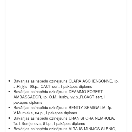
Bavārijas asinspēdu dzinējsuns CLARA ASCHENSONNE, īp.
J.Riņķis, 95.p., CACT sert, I pakāpes diploms
Bavārijas asinspēdu dzinējsuns DEAMMO FOREST
AMBASSADOR, īp. O.M.Husby, 92.p.,R.CACT sert, I
pakāpes diploms
Bavārijas asinspēdu dzinējsuns BENTLY SEMIGALIA, īp.
V.Mūrnieks, 84.p., I pakāpes diploms
Bavārijas asinspēdu dzinējsuns URAN SFORA NEMRODA,
īp. I.Semjonova, 81.p., I pakāpes diploms
Bavārijas asinspēdu dzinējsuns AIRA IŠ MINIJOS SLENIO,