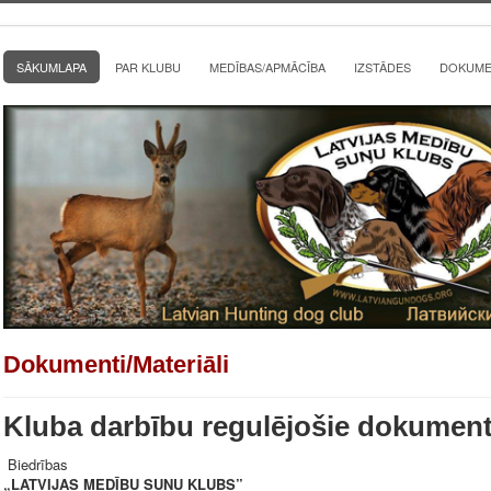
SĀKUMLAPA
PAR KLUBU
MEDĪBAS/APMĀCĪBA
IZSTĀDES
DOKUMEN
Dokumenti/Materiāli
Kluba darbību regulējošie dokument
Biedrības
„LATVIJAS MEDĪBU SUŅU KLUBS”