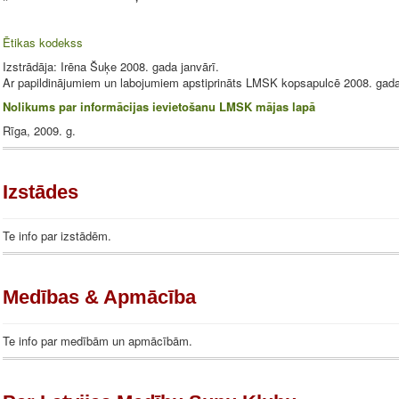
Ētikas
kodeks
s
Izstrādāja: Irēna Šuķe 2008. gada janvārī.
Ar papildinājumiem un labojumiem apstiprināts LMSK kopsapulcē 2008. gada 
Nolikums par informācijas ievietošanu LMSK mājas lapā
Rīga, 2009. g.
Izstādes
Te info par izstādēm.
Medības & Apmācība
Te info par medībām un apmācībām.