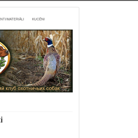
TI/MATERIĀLI
KUCĒNI
i