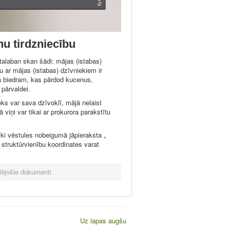
u tirdzniecību
alaban skan šādi: mājas (istabas)
bu ar mājas (istabas) dzīvniekiem ir
a biedram, kas pārdod kucenus,
 pārvaldei.
eks var sava dzīvoklī, mājā nelaist
 viņi var tikai ar prokurora parakstītu
ski vēstules nobeigumā jāpieraksta „
 struktūrvienību koordinates varat
lējošie dokumenti
Uz lapas augšu