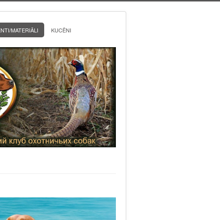
TI/MATERIĀLI
KUCĒNI