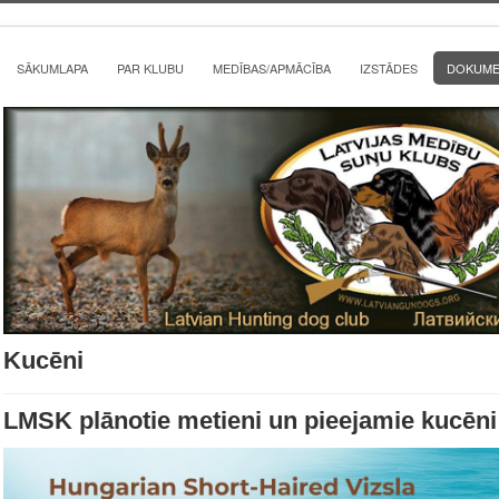
SĀKUMLAPA
PAR KLUBU
MEDĪBAS/APMĀCĪBA
IZSTĀDES
DOKUMEN
Kucēni
LMSK plānotie metieni un pieejamie kucēni