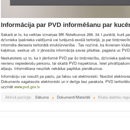
Informācija par PVD informēšanu par kucēn
Sakarā ar to, ka veiktas izmaiņas MK Noteikumos 266. 34.1.punktā, kurš pat
dzīvnieka īpašnieka valdījumā vai turējumā esošā teritorijā, ja par tirdzniecī
informēta dienesta teritoriālā struktūrvienība
.
Tas nozīmē, ka ikvienam klub
kaķēnus, seskus utt.
ir jānosūta informācija savas pilsētas, pagasta uc PVD
Neskatotiets uz to, ka ir jāinformē PVD par šo tirdzniecību, dzīvnieka ipašni
nevienu nepiederošu personu, tai skaitā PVD inspektorus.
Ieiet privātīpašumā
atļauju.
Informēšana neuzliek nekādus papildus pienākumus.
Informāciju var nosutīt pa pastu, pa faksu vai elektroniski.
Nosūtot elektroni
Dokuments sagatavots elektroniski un ir derīgs bez paraksta.
PVD teritoriālo
uzzināt
www.pvd.gov.lv
Aktīvā pozīcija:
Sākums
Dokumenti/Materiāli
Kluba darbību regu