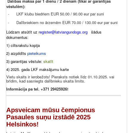
Dalības maksa par 1 dienu / 2 dienām (tikai ar garantijas
vēstulēm):
LKF klubu biedriem EUR 50.00 / 90.00 eur par suni
-
Dalībniekiem no ārzemēm EUR 70.00 / 130.00 eur par suni
-
Lūdzam atsūtīt uz
register@latviangundogs.org
šādus
dokumentus:
1) ciltsrakstu kopija
2) aizpildīts
pieteikums
3) garantijas vēstule:
skatīt
4) 2025. gada LKF maksājumu karte
Vietu skaits ir ierobežots! Pieraksts notiek līdz 01.10.2025. vai
brīdim, kad sasniegts dalībnieku skaita limits.
Informācija pa tel. +371 29425926!
Apsveicam mūsu čempionus
Pasaules suņu izstādē 2025
Helsinkos!