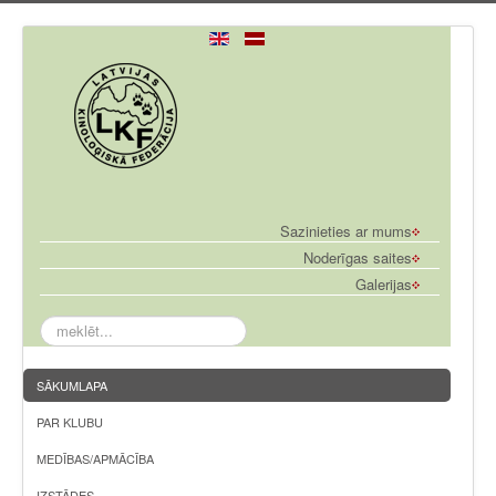
Sazinieties ar mums
Noderīgas saites
Galerijas
meklēt...
SĀKUMLAPA
PAR KLUBU
MEDĪBAS/APMĀCĪBA
IZSTĀDES