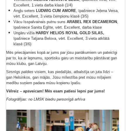
Excellent, 1.vieta darba klasē (1/4)
Angļu seters
LUDWIG CUM AMORE
, īpašniece Jeļena Veisa,
vērt. Excellent, 3.vieta čempionu klasē (3/5)
Vācu īsspalvainais putnu suns
ARABEL REX DECAMERON
,
īpašniece Sanita Eglīte, vērt. Excellent, darba klase
Ungāru vižla
HARDY HELIOS ROYAL GOLD SILAS,
īpašniece Tatjana Belova, vērt. Excellent, 3.vieta atklātā
klasē (3/6)
Mēs priecājamies kopā ar jums par jūsu panākumiem un pateicīgi
par to, ka ar lepnumu, sportisku garu un meistarību pārstāvat gan
mūsu klubu, gan Latviju.
Sirsnīgs
paldies
visiem, kas piedalījās, atbalstīja un juta līdzi –
gan Helsinkos, gan mājās. Jūsu mīlestība pret mūsu mīļajiem
medību suņiem padara mūsu kopienu īpašu.
Vēlreiz – apsveicam! Mēs esam patiesi lepni par jums!
Fotogrāfijas: no LMSK biedru personīgā arhīva