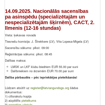
14.09.2025. Nacionālās sacensības
pa asinspēdu (specializētajām un
nespecializētajām šķirnēm), CACT, 2.
līmenis (12-16 stundas)
Vieta: ķekavas novads
Tiesnešu komisija: J. Štrekkere (LV), Vita Lopesa-Migela (LV)
Sacensību sākums: plkst. 09:00
Reģistrācijas sākums: plkst. 08:45
Dalības maksa:
LMSK un LKF klubu biedriem EUR 55.00 par suni
Dalībniekiem no ārzemēm EUR 70.00 par suni
Dalība pārbaudēs – pēc iepriekšējas pieteikšanās!
Lūdzam atsūtīt uz
register@latviangundogs.org
šādus
dokumentus:
1) ciltsrakstu kopija
2) aizpildīts
pieteikums
3)
garantijas vēstule