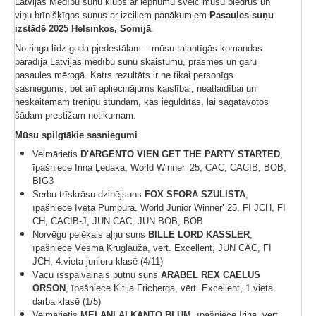
Latvijas Medību suņu klubs ar lepnumu sveic mūsu biedrus un
viņu brīnišķīgos suņus ar izciliem panākumiem
Pasaules suņu
izstādē 2025 Helsinkos, Somijā
.
No ringa līdz goda pjedestālam – mūsu talantīgās komandas
parādīja Latvijas medību suņu skaistumu, prasmes un garu
pasaules mērogā. Katrs rezultāts ir ne tikai personīgs
sasniegums, bet arī apliecinājums kaislībai, neatlaidībai un
neskaitāmām treniņu stundām, kas ieguldītas, lai sagatavotos
šādam prestižam notikumam.
Mūsu spilgtākie sasniegumi
Veimārietis
D'ARGENTO VIEN GET THE PARTY STARTED
,
īpašniece Irina Ļedaka, World Winner’ 25, CAC, CACIB, BOB,
BIG3
Serbu trīskrāsu dzinējsuns
FOX SFORA SZULISTA
,
īpašniece Iveta Pumpura, World Junior Winner’ 25, FI JCH, FI
CH, CACIB-J, JUN CAC, JUN BOB, BOB
Norvēģu pelēkais aļņu suns
BILLE LORD KASSLER
,
īpašniece Vēsma Kruglauža, vērt. Excellent, JUN CAC, FI
JCH, 4.vieta junioru klasē (4/11)
Vācu īsspalvainais putnu suns
ARABEL REX CAELUS
ORSON
, īpašniece Kitija Fricberga, vērt. Excellent, 1.vieta
darba klasē (1/5)
Veimārietis
MELANI ALKANTO BLUM
, īpašniece Irina, vērt.