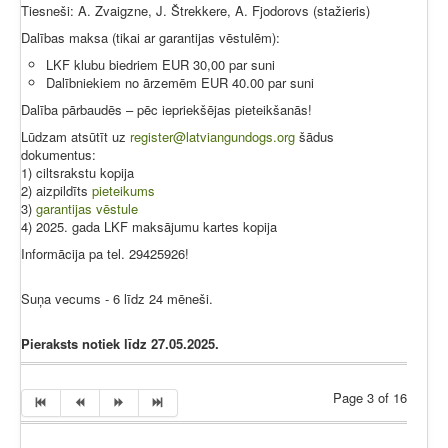
Tiesneši: A. Zvaigzne, J. Štrekkere, A. Fjodorovs (stažieris)
Dalības maksa (tikai ar garantijas vēstulēm):
LKF klubu biedriem EUR 30,00 par suni
Dalībniekiem no ārzemēm EUR 40.00 par suni
Dalība pārbaudēs – pēc iepriekšējas pieteikšanās!
Lūdzam atsūtīt uz
register@latviangundogs.org
šādus
dokumentus:
1) ciltsrakstu kopija
2) aizpildīts
pieteikums
3)
garantijas vēstule
4) 2025. gada LKF maksājumu kartes kopija
Informācija pa tel. 29425926!
Suņa vecums - 6 līdz 24 mēneši.
Pieraksts notiek līdz 27.05.2025.
Page 3 of 16