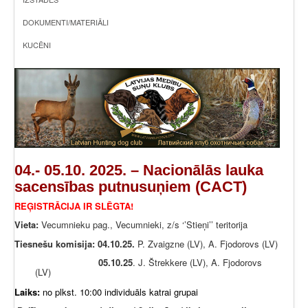
DOKUMENTI/MATERIĀLI
KUCĒNI
04.- 05.10. 2025. – Nacionālās lauka
sacensības putnusuņiem (CACT)
REĢISTRĀCIJA IR SLĒGTA!
Vieta:
Vecumnieku pag., Vecumnieki, z/s ‘’Stieņi’’ teritorija
Tiesnešu komisija: 04.10.25.
P. Zvaigzne (LV), A. Fjodorovs (LV)
05.10.25
. J. Štrekkere (LV), A. Fjodorovs
(LV)
Laiks:
no plkst. 10:00 individuāls katrai grupai