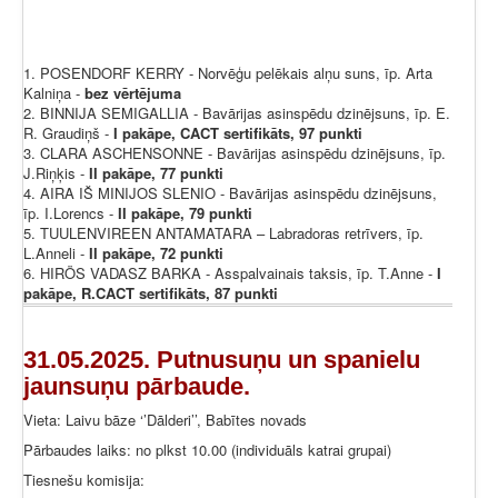
1. POSENDORF KERRY - Norvēģu pelēkais alņu suns, īp. Arta
Kalniņa -
bez vērtējuma
2. BINNIJA SEMIGALLIA - Bavārijas asinspēdu dzinējsuns, īp. E.
R. Graudiņš -
I pakāpe, CACT sertifikāts, 97 punkti
3. CLARA ASCHENSONNE - Bavārijas asinspēdu dzinējsuns, īp.
J.Riņķis -
II pakāpe, 77 punkti
4. AIRA IŠ MINIJOS SLENIO - Bavārijas asinspēdu dzinējsuns,
īp. I.Lorencs -
II pakāpe, 79 punkti
5. TUULENVIREEN ANTAMATARA – Labradoras retrīvers, īp.
L.Anneli -
II pakāpe, 72 punkti
6. HIRÖS VADASZ BARKA - Asspalvainais taksis, īp. T.Anne -
I
pakāpe, R.CACT sertifikāts, 87 punkti
31.05.2025. Putnusuņu un spanielu
jaunsuņu pārbaude.
Vieta: Laivu bāze ‘’Dālderi’’, Babītes novads
Pārbaudes laiks: no plkst 10.00 (individuāls katrai grupai)
Tiesnešu komisija: