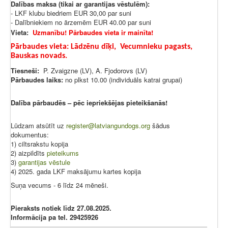
Dalības maksa (tikai ar garantijas vēstulēm):
- LKF klubu biedriem EUR 30,00 par suni
- Dalībniekiem no ārzemēm EUR 40.00 par suni
Vieta:
Uzmanību! Pārbaudes vieta ir mainīta!
Pārbaudes vieta: Lādzēnu dīķi, Vecumnieku pagasts,
Bauskas novads.
Tiesneši:
P. Zvaigzne (LV), A. Fjodorovs (LV)
Pārbaudes laiks:
no plkst 10.00 (individuāls katrai grupai)
Dalība pārbaudēs – pēc iepriekšējas pieteikšanās!
Lūdzam atsūtīt uz
register@latviangundogs.org
šādus
dokumentus:
1) ciltsrakstu kopija
2) aizpildīts
pieteikums
3)
garantijas vēstule
4) 2025. gada LKF maksājumu kartes kopija
Suņa vecums - 6 līdz 24 mēneši.
Pieraksts notiek līdz 27.08.2025.
Informācija pa tel. 29425926