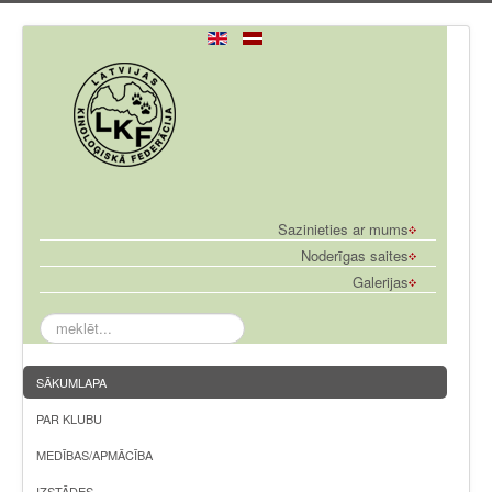
Sazinieties ar mums
Noderīgas saites
Galerijas
meklēt...
SĀKUMLAPA
PAR KLUBU
MEDĪBAS/APMĀCĪBA
IZSTĀDES