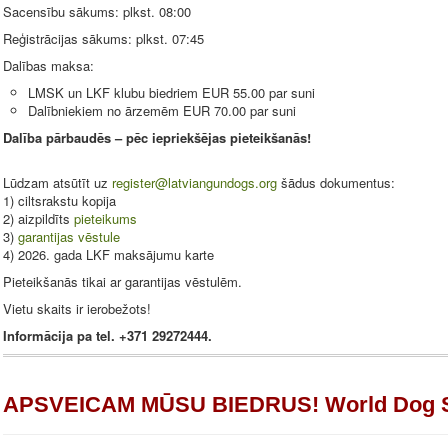
Sacensību sākums: plkst. 08:00
Reģistrācijas sākums: plkst. 07:45
Dalības maksa:
LMSK un LKF klubu biedriem EUR 55.00 par suni
Dalībniekiem no ārzemēm EUR 70.00 par suni
Dalība pārbaudēs – pēc iepriekšējas pieteikšanās!
Lūdzam atsūtīt uz
register@latviangundogs.org
šādus dokumentus:
1) ciltsrakstu kopija
2) aizpildīts
pieteikums
3)
garantijas vēstule
4) 2026. gada LKF maksājumu karte
Pieteikšanās tikai ar garantijas vēstulēm.
Vietu skaits ir ierobežots!
Informācija pa tel. +371 29272444.
APSVEICAM MŪSU BIEDRUS! World Dog Sho