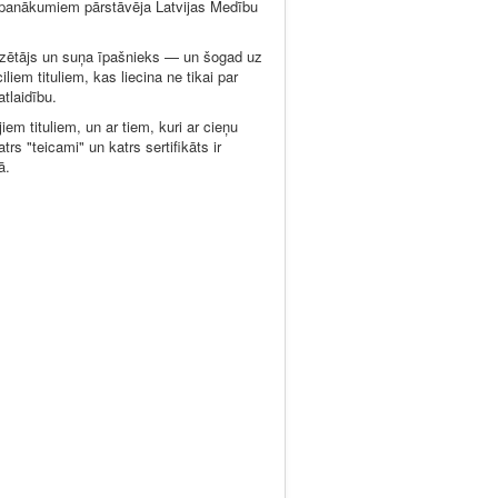
m panākumiem pārstāvēja Latvijas Medību
dzētājs un suņa īpašnieks — un šogad uz
iliem tituliem, kas liecina ne tikai par
tlaidību.
em tituliem, un ar tiem, kuri ar cieņu
rs "teicami" un katrs sertifikāts ir
ā.