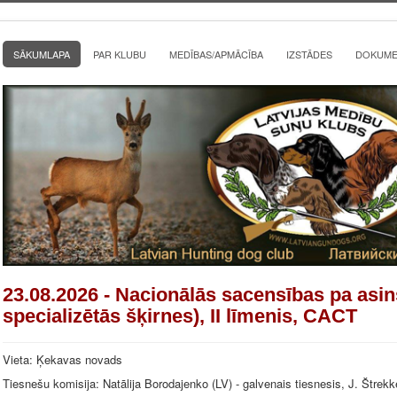
SĀKUMLAPA
PAR KLUBU
MEDĪBAS/APMĀCĪBA
IZSTĀDES
DOKUMEN
23.08.2026 - Nacionālās sacensības pa asi
specializētās šķirnes), II līmenis, CACT
Vieta: Ķekavas novads
Tiesnešu komisija: Natālija Borodajenko (LV) - galvenais tiesnesis, J. Štrekk