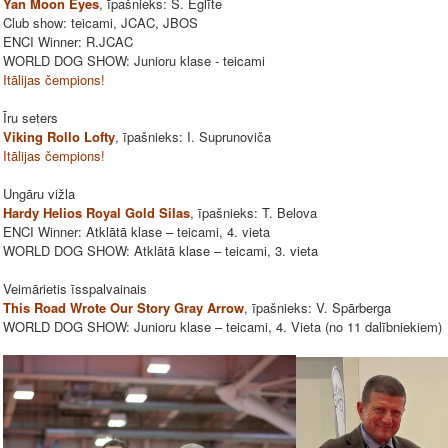
Yan Moon Eyes
, īpašnieks: S. Eglīte
Club show: teicami, JCAC, JBOS
ENCI Winner: R.JCAC
WORLD DOG SHOW: Junioru klase - teicami
Itālijas čempions!
Īru seters
Viking Rollo Lofty
, īpašnieks: I. Suprunoviča
Itālijas čempions!
Ungāru vižla
Hardy Helios Royal Gold Silas
, īpašnieks: T. Belova
ENCI Winner: Atklātā klase – teicami, 4. vieta
WORLD DOG SHOW: Atklātā klase – teicami, 3. vieta
Veimārietis īsspalvainais
This Road Wrote Our Story Gray Arrow
, īpašnieks: V. Spārberga
WORLD DOG SHOW: Junioru klase – teicami, 4. Vieta (no 11 dalībniekiem)