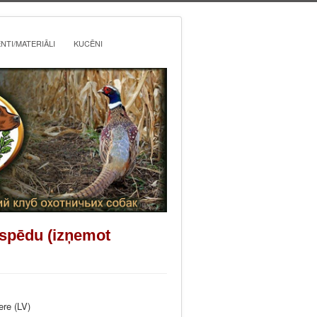
TI/MATERIĀLI
KUCĒNI
nspēdu (izņemot
ere (LV)