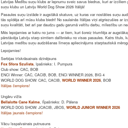
Latvijas Medību suņu klubs ar lepnumu sveic savus biedrus, kuri ar izcilie
suņu klubu un Latviju World Dog Show 2026 Itālijā!
Pasaules suņu izstāde ir augstākā skatuve, uz kuras var nostāties suņu au
tās spīdēja arī mūsu kluba biedri! No saulainās Itālijas viņi atgriezušies ar izc
suņu kvalitāti, bet arī par daudzu gadu garumā veltītu darbu, mīlestību un nea
Mēs lepojamies ar katru no jums — ar tiem, kuri šoreiz triumfēja ar augstākaji
pārstāvēja Latviju starp simtiem dalībnieku no visas pasaules. Katrs tituls, kat
Latvijas medību suņu audzēšanas līmeņa apliecinājums starptautiskā mērog
Lepojamies!
Serbijas trīskrāsainais dzinējsuns
Fox Sfora Szulista
, īpašnieks: I. Pumpura
Club show: CAC, BOB
ENCI Winner: CAC, CACIB, BOB, ENCI WINNER 2026, BIG 4
WORLD DOG SHOW: CAC, CACIB,
WORLD WINNER 2026
, BOB
Itālijas čempions!
Ungāru vižla
Bellalotte Cane Kalme
, īĪpašnieks: D. Pālena
WORLD DOG SHOW: JCACIB, JBOS,
WORLD JUNIOR WINNER 2026
Itālijas jaunais čempions!
Vācu īsspalvainais putnusuns