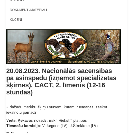
DOKUMENTI/MATERIĀLI
KUCĒNI
20.08.2023. Nacionālās sacensības
pa asinspēdu (izņemot specializētās
šķirnes), CACT, 2. līmenis (12-16
stundas)
~ dažādu medību šķirņu suņiem, kurām ir iemaņas izsekot
ievainotu pārnadzi
Vieta:
Ķekavas novads, m/k‘’ Rieksti’’ platības
Tiesnešu komisija
: V.Jurgone (LV), J.Štrekkere (LV)