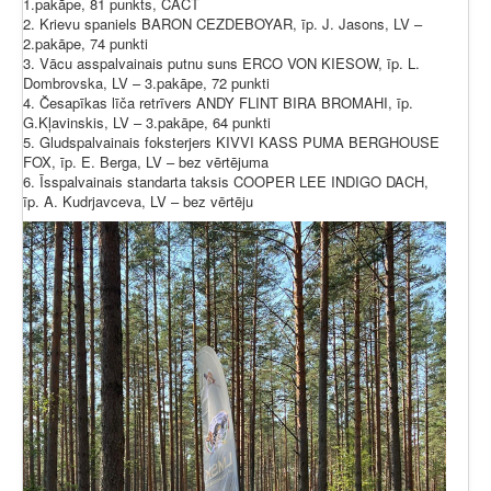
1.pakāpe, 81 punkts, CACT
2. Krievu spaniels BARON CEZDEBOYAR, īp. J. Jasons, LV –
2.pakāpe, 74 punkti
3. Vācu asspalvainais putnu suns ERCO VON KIESOW, īp. L.
Dombrovska, LV – 3.pakāpe, 72 punkti
4. Česapīkas līča retrīvers ANDY FLINT BIRA BROMAHI, īp.
G.Kļavinskis, LV – 3.pakāpe, 64 punkti
5. Gludspalvainais foksterjers KIVVI KASS PUMA BERGHOUSE
FOX, īp. E. Berga, LV – bez vērtējuma
6. Īsspalvainais standarta taksis COOPER LEE INDIGO DACH,
īp. A. Kudrjavceva, LV – bez vērtēju