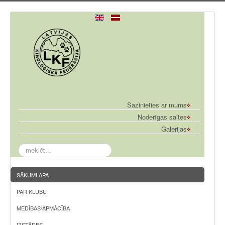
Sazinieties ar mums
Noderīgas saites
Galerijas
meklēt...
SĀKUMLAPA
PAR KLUBU
MEDĪBAS/APMĀCĪBA
IZSTĀDES