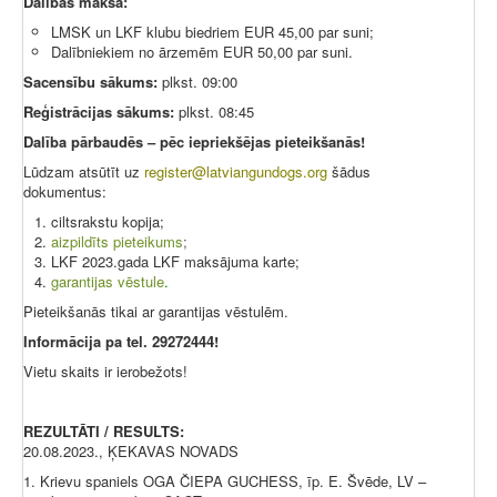
Dalības maksa:
LMSK un LKF klubu biedriem EUR 45,00 par suni;
Dalībniekiem no ārzemēm EUR 50,00 par suni.
Sacensību sākums:
plkst. 09:00
Reģistrācijas sākums:
plkst. 08:45
Dalība pārbaudēs – pēc iepriekšējas pieteikšanās!
Lūdzam atsūtīt uz
register@latviangundogs.org
šādus
dokumentus:
ciltsrakstu kopija;
aizpildīts pieteikums
;
LKF 2023.gada LKF maksājuma karte;
garantijas vēstule
.
Pieteikšanās tikai ar garantijas vēstulēm.
Informācija pa tel. 29272444!
Vietu skaits ir ierobežots!
REZULTĀTI / RESULTS:
20.08.2023., ĶEKAVAS NOVADS
1. Krievu spaniels OGA ČIEPA GUCHESS, īp. E. Švēde, LV –