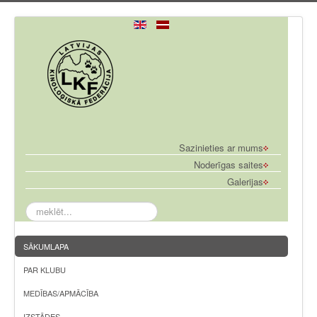
Sazinieties ar mums
Noderīgas saites
Galerijas
meklēt...
SĀKUMLAPA
PAR KLUBU
MEDĪBAS/APMĀCĪBA
IZSTĀDES