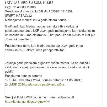
LATVIJAS MEDĪBU SUŅU KLUBS
Reģ. Nr. 40008029108
Swedbank AS konts: LV54HABA0551014516259
SWIFT: HABALV22
Maksājuma mērķis: 2024.gada biedra nauda
Gadījumā, kad biedra naudas samaksa tiks veikta ar
pārskaitījumu, Jūsu LKF 2024.gada maksājumu karti ieskenēsim
un nosūtīsim Jums elektroniski, bet pašu kartīti pieliksim klāt pie
Jūsu dokumentiem.
Pateicamies tiem, kuri biedru naudu par 2024.gadu ir jau
samaksājuši. Paldies jums par operativitāti!
Jaunajā gadā plānojam organizēt vienu izstādi, kā arī dažādu
veidu darba spēju pārbaudes un sacensības. Esiet visi laipni
gaidīti!
Pasākumu norises datumi:
1) Kluba Uzvarētājs 2024, norises datums: 11.05.2024.;
2)
LMSK 2024.gada darba pasākumu plāns.
Sekojiet līdzi LMSK jaunumiem mūsu mājas lapā!
http://latviangundogs.org/new/lv/