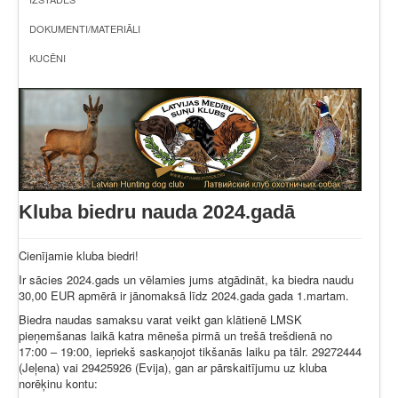
DOKUMENTI/MATERIĀLI
KUCĒNI
Kluba biedru nauda 2024.gadā
Cienījamie kluba biedri!
Ir sācies 2024.gads un vēlamies jums atgādināt, ka biedra naudu
30,00 EUR apmērā ir jānomaksā līdz 2024.gada gada 1.martam.
Biedra naudas samaksu varat veikt gan klātienē LMSK
pieņemšanas laikā katra mēneša pirmā un trešā trešdienā no
17:00 – 19:00, iepriekš saskaņojot tikšanās laiku pa tālr. 29272444
(Jeļena) vai 29425926 (Evija), gan ar pārskaitījumu uz kluba
norēķinu kontu: