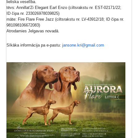
lieliska veselība.
tēvs: Annillat'Zi Elegant Earl Enzo (ciltsrakstu nr. EST-02171/22;
ID čipa nr. 233026978039825)
māte: Fire Flare Free Jazz (ciltsrakstu nr. LV-43912/18; ID čipa nr.
981098106672083)
Atrodamies Jelgavas novadā.
Sīkāka informācija pa e-pastu:
jansone.kri@gmail.com