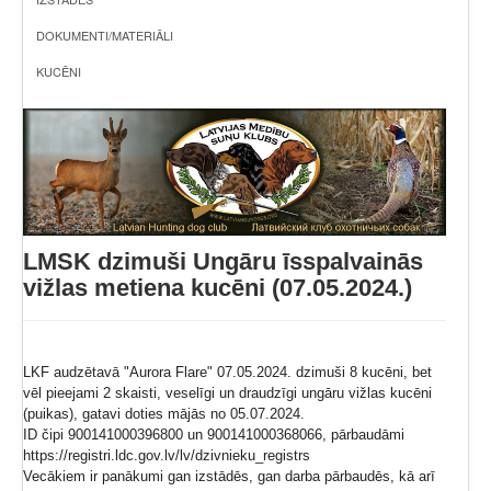
DOKUMENTI/MATERIĀLI
KUCĒNI
LMSK dzimuši Ungāru īsspalvainās
vižlas metiena kucēni (07.05.2024.)
LKF audzētavā "Aurora Flare" 07.05.2024. dzimuši 8 kucēni, bet
vēl pieejami 2 skaisti, veselīgi un draudzīgi ungāru vižlas kucēni
(puikas), gatavi doties mājās no 05.07.2024.
ID čipi 900141000396800 un 900141000368066, pārbaudāmi
https://registri.ldc.gov.lv/lv/dzivnieku_registrs
Vecākiem ir panākumi gan izstādēs, gan darba pārbaudēs, kā arī