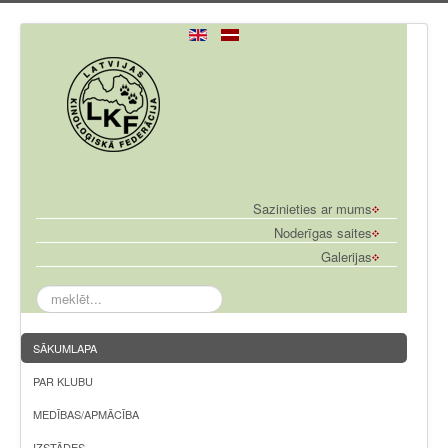
Sazinieties ar mums
Noderīgas saites
Galerijas
meklēt...
SĀKUMLAPA
PAR KLUBU
MEDĪBAS/APMĀCĪBA
IZSTĀDES