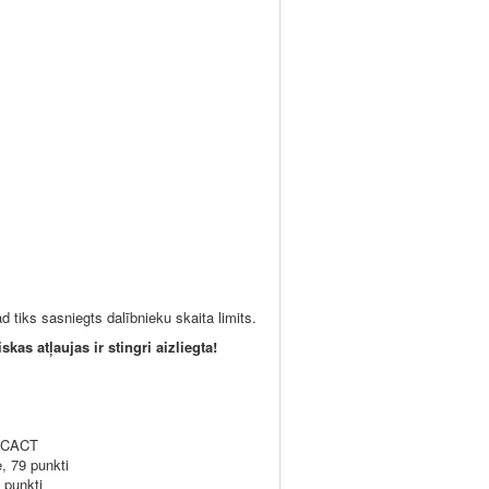
ad tiks sasniegts dalībnieku skaita limits.
as atļaujas ir stingri aizliegta!
, CACT
, 79 punkti
 punkti