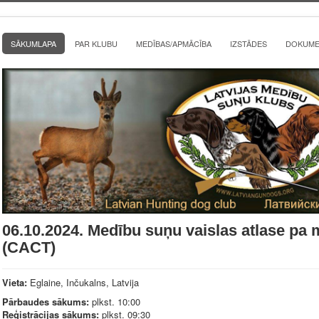
SĀKUMLAPA
PAR KLUBU
MEDĪBAS/APMĀCĪBA
IZSTĀDES
DOKUMEN
06.10.2024. Medību suņu vaislas atlase pa
(CACT)
Vieta:
Eglaine, Inčukalns, Latvija
Pārbaudes sākums:
plkst. 10:00
Reģistrācijas sākums:
plkst. 09:30