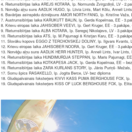
4. Rietumsibīrijas laika AREJS KOTARA, īp. Normunds Zvirgzdiņš, LV - 2.pa
5. Norvēģu aļņu suns AADLIK HUGO, īp. Liivia Lints, Mart Kõlu, Anneli Lints
6. Bavārijas asinspēdu dzinējsuns AMOR NORTH FANG, īp. Kristīne Važa, L
7. Austrumsibīrijas laika KARUKUTT BALIN, īp. Gerda Kopelmaa, EE - 3.pa
8. Krievu eiropas laika JAHISOBER VEEVI, īp. Gert Kruger, EE - 3.pakāpe, 
9. Rietumsibīrijas laika ALBA KOTARA, īp. Seregsj Nikolajevs, LV - 3.pakāpe
10. Rietumsibīrijas laika ATS, īp. M.Pajumagi & Kristjan Karu, EE - 3.pakāpe
11. Slovāku kopovs EGGO Z TERCHOVSKEJ DOLINY, īp. Ilgvars Kvants, LV
12. Krievu eiropas laika JAHISOBER NOORA, īp. Gert Kruger, EE - 3.pakāpe
13. Norvēģu aļņu suns AADLIK HERR HUNTER, īp. Anneli Lints, Ivar Lints, 
14. Rietumsibīrijas laika HUNDIMURDJA STEPPAN, īp. Maris Pajumagi, EE 
15. Rietumsibīrijas laika KOTKAPESA JACK, īp. Gerda Kopelmaa, EE – bez
16. Rietumsibīrijas laika ZARA KURLANS STORY, īp. Jānis Puriņš- Mežals,
17. Somu špics RASAKELLO, īp. Jogita Berce, LV- bez diploma
18. Gludspalvainais foksterjers KIVVI KASS PUMA BERGHOUSE FOX, īp. El
19. Gludspalvainais foksterjers KISS OF LUCK BERGHOUSE FOX, īp. Elita 