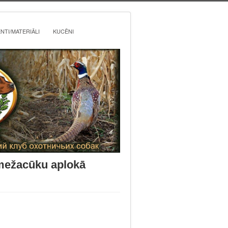
TI/MATERIĀLI
KUCĒNI
 mežacūku aplokā