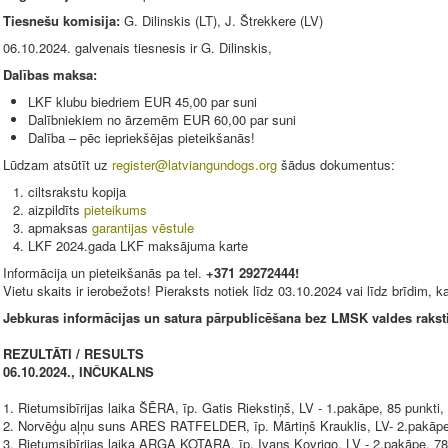
Tiesnešu komisija:
G. Dilinskis (LT), J. Štrekkere (LV)
06.10.2024. galvenais tiesnesis ir G. Dilinskis,
Dalības maksa:
LKF klubu biedriem EUR 45,00 par suni
Dalībniekiem no ārzemēm EUR 60,00 par suni
Dalība – pēc iepriekšējas pieteikšanās!
Lūdzam atsūtīt uz
register@latviangundogs.org
šādus dokumentus:
ciltsrakstu kopija
aizpildīts
pieteikums
apmaksas
garantijas vēstule
LKF 2024.gada LKF maksājuma karte
Informācija un pieteikšanās pa tel.
+371 29272444!
Vietu skaits ir ierobežots! Pieraksts notiek līdz 03.10.2024 vai līdz brīdim, k
Jebkuras informācijas un satura pārpublicēšana bez LMSK valdes rakstisk
REZULTĀTI / RESULTS
06.10.2024., INČUKALNS
1. Rietumsibīrijas laika ŠĒRA, īp. Gatis Riekstiņš, LV - 1.pakāpe, 85 punkti
2. Norvēģu aļņu suns ARES RATFELDER, īp. Mārtiņš Krauklis, LV- 2.pakāpe
3. Rietumsibīrijas laika ARGA KOTARA, īp. Ivans Kovrigo, LV - 2.pakāpe, 78