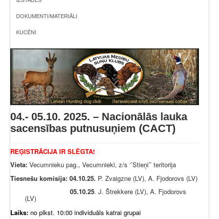
DOKUMENTI/MATERIĀLI
KUCĒNI
04.- 05.10. 2025. – Nacionālās lauka
sacensības putnusuņiem (CACT)
REĢISTRĀCIJA IR SLĒGTA!
Vieta:
Vecumnieku pag., Vecumnieki, z/s ‘’Stieņi’’ teritorija
Tiesnešu komisija: 04.10.25.
P. Zvaigzne (LV), A. Fjodorovs (LV)
05.10.25
. J. Štrekkere (LV), A. Fjodorovs
(LV)
Laiks:
no plkst. 10:00 individuāls katrai grupai