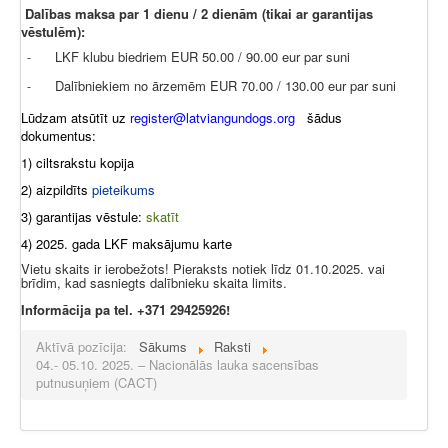
Dalības maksa par 1 dienu / 2 dienām (tikai ar garantijas
vēstulēm):
LKF klubu biedriem EUR 50.00 / 90.00 eur par suni
-
Dalībniekiem no ārzemēm EUR 70.00 / 130.00 eur par suni
-
Lūdzam atsūtīt uz
register@latviangundogs.org
šādus
dokumentus:
1) ciltsrakstu kopija
2) aizpildīts
pieteikums
3) garantijas vēstule:
skatīt
4) 2025. gada LKF maksājumu karte
Vietu skaits ir ierobežots! Pieraksts notiek līdz 01.10.2025. vai
brīdim, kad sasniegts dalībnieku skaita limits.
Informācija pa tel. +371 29425926!
Aktīvā pozīcija:
Sākums
Raksti
04.- 05.10. 2025. – Nacionālās lauka sacensības
putnusuņiem (CACT)