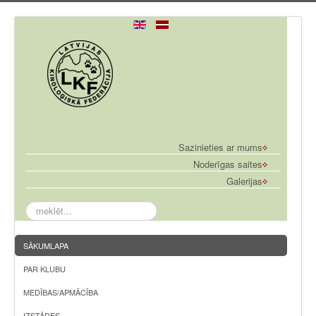
Sazinieties ar mums
Noderīgas saites
Galerijas
meklēt...
SĀKUMLAPA
PAR KLUBU
MEDĪBAS/APMĀCĪBA
IZSTĀDES