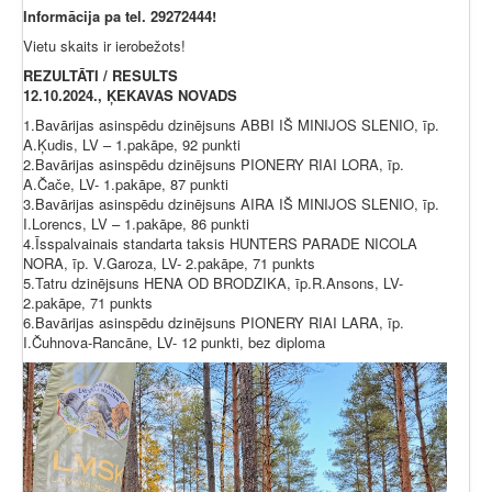
Informācija pa tel. 29272444!
Vietu skaits ir ierobežots!
REZULTĀTI / RESULTS
12.10.2024., ĶEKAVAS NOVADS
1.Bavārijas asinspēdu dzinējsuns ABBI IŠ MINIJOS SLENIO, īp.
A.Ķudis, LV – 1.pakāpe, 92 punkti
2.Bavārijas asinspēdu dzinējsuns PIONERY RIAI LORA, īp.
A.Čače, LV- 1.pakāpe, 87 punkti
3.Bavārijas asinspēdu dzinējsuns AIRA IŠ MINIJOS SLENIO, īp.
I.Lorencs, LV – 1.pakāpe, 86 punkti
4.Īsspalvainais standarta taksis HUNTERS PARADE NICOLA
NORA, īp. V.Garoza, LV- 2.pakāpe, 71 punkts
5.Tatru dzinējsuns HENA OD BRODZIKA, īp.R.Ansons, LV-
2.pakāpe, 71 punkts
6.Bavārijas asinspēdu dzinējsuns PIONERY RIAI LARA, īp.
I.Čuhnova-Rancāne, LV- 12 punkti, bez diploma