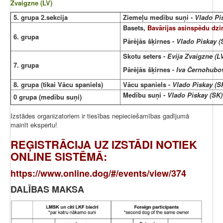
Zvaigzne (LV)
5. grupa 2.sekcija
Ziemeļu medību suņi -
Vlado Pi
Basets,
Bavārijas asinspēdu dz
6. grupa
Pārējās šķirnes -
Vlado Piskay (
Skotu seters -
Evija Zvaigzne (L
7. grupa
Pārējās šķirnes -
Iva Černohubov
8. grupa (tikai Vācu spaniels)
Vācu spaniels -
Vlado Piskay (S
Medību suņi -
Vlado Piskay (SK)
0 grupa (medību suņi)
Izstādes organizatoriem ir tiesības nepieciešamības gadījumā
mainīt ekspertu!
REĢISTRĀCIJA UZ IZSTĀDI NOTIEK
ONLINE SISTĒMĀ
:
https://www.online.dog/#/events/view/374
DALĪBAS MAKSA