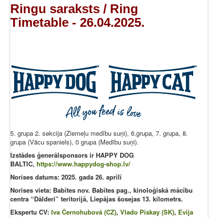
Ringu saraksts / Ring
Timetable - 26.04.2025.
5. grupa 2. sekcija (Ziemeļu medību suņi), 6.grupa, 7. grupa, 8.
grupa (Vācu spaniels), 0 grupa (Medību suņi).
Izstādes ģenerālsponsors ir HAPPY DOG
BALTIC,
https://www.happydog-shop.lv/
Norises datums: 2025. gada 26. aprīlī
Norises vieta: Babītes nov. Babītes pag., kinoloģiskā mācību
centra “Dālderi” teritorijā, Liepājas šosejas 13. kilometrs.
Ekspertu CV:
Iva Černohubová (CZ)
,
Vlado Piskay (SK)
,
Evija