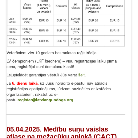
Veterāniem virs 10 gadiem bezmaksas reģistrācija!
LV čempioniem (LKF biedriem) – visu reģistrācijas laiku pirmā
cena, reģistrējot suni čempionu klasē!
Lejupielādēt garantijas vēstuli Jūs varat
šeit
.
Ja
6. dienu laikā,
uz Jūsu norādīto e-pastu, nav atnācis
reģistrācijas apstiprinājums, lūdzam sazināties ar izstādes
organizatoriem, rakstot uz e-
pastu
register@latviangundogs.org
05.04.2025. Medību suņu vaislas
atlase pa mežacūku aplokā (CACT)