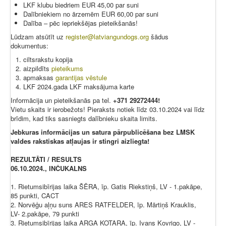
LKF klubu biedriem EUR 45,00 par suni
Dalībniekiem no ārzemēm EUR 60,00 par suni
Dalība – pēc iepriekšējas pieteikšanās!
Lūdzam atsūtīt uz
register@latviangundogs.org
šādus
dokumentus:
ciltsrakstu kopija
aizpildīts
pieteikums
apmaksas
garantijas vēstule
LKF 2024.gada LKF maksājuma karte
Informācija un pieteikšanās pa tel.
+371 29272444!
Vietu skaits ir ierobežots! Pieraksts notiek līdz 03.10.2024 vai līdz
brīdim, kad tiks sasniegts dalībnieku skaita limits.
Jebkuras informācijas un satura pārpublicēšana bez LMSK
valdes rakstiskas atļaujas ir stingri aizliegta!
REZULTĀTI / RESULTS
06.10.2024., INČUKALNS
1. Rietumsibīrijas laika ŠĒRA, īp. Gatis Riekstiņš, LV - 1.pakāpe,
85 punkti, CACT
2. Norvēģu aļņu suns ARES RATFELDER, īp. Mārtiņš Krauklis,
LV- 2.pakāpe, 79 punkti
3. Rietumsibīrijas laika ARGA KOTARA, īp. Ivans Kovrigo, LV -