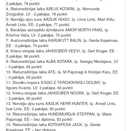
2.pakāpe, 78 punkti
4. Rietumsibīrijas laika AREJS KOTARA, īp. Normunds
Zvirgzdiņš, LV - 2.pakāpe, 78 punkti
5. Norvēģu aļņu suns AADLIK HUGO, īp. Liivia Lints, Mart Kõlu,
Anneli Lints, EE- 2.pakāpe, 77 punkti
6. Bavārijas asinspēdu dzinējsuns AMOR NORTH FANG, īp.
Kristīne Važa, LV- 2.pakāpe, 70 punkti
7. Austrumsibīrijas laika KARUKUTT BALIN, īp. Gerda Kopelmaa,
EE - 3.pakāpe, 70 punkti
8. Krievu eiropas laika JAHISOBER VEEVI, īp. Gert Kruger, EE -
3.pakāpe, 66 punkti
9. Rietumsibīrijas laika ALBA KOTARA, īp. Seregsj Nikolajevs, LV
- 3.pakāpe, 64 punkti
10. Rietumsibīrijas laika ATS, īp. M.Pajumagi & Kristjan Karu, EE
- 3.pakāpe, 63 punkti
11. Slovāku kopovs EGGO Z TERCHOVSKEJ DOLINY, īp.
Ilgvars Kvants, LV- 3.pakāpe, 63 punkti
12. Krievu eiropas laika JAHISOBER NOORA, īp. Gert Kruger, EE
- 3.pakāpe, 60 punkti
13. Norvēģu aļņu suns AADLIK HERR HUNTER, īp. Anneli Lints,
Ivar Lints, EE- 3.pakāpe, 60 punkti
14. Rietumsibīrijas laika HUNDIMURDJA STEPPAN, īp. Maris
Pajumagi, EE – bez diploma, 53 punkti
15. Rietumsibīrijas laika KOTKAPESA JACK, īp. Gerda
Kopelmaa, EE – bez diploma