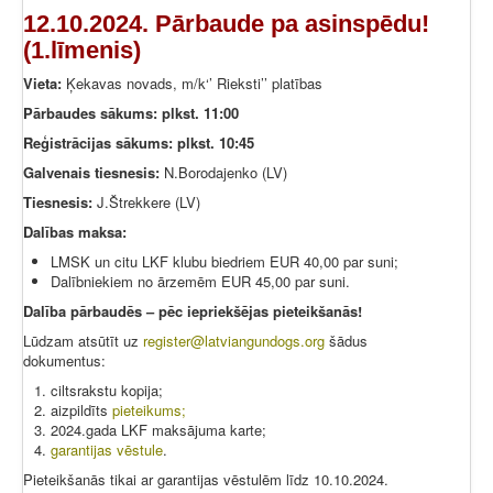
12.10.2024. Pārbaude pa asinspēdu!
(1.līmenis)
Vieta:
Ķekavas novads, m/k‘’ Rieksti’’ platības
Pārbaudes sākums: plkst. 11:00
Reģistrācijas sākums: plkst. 10:45
Galvenais tiesnesis:
N.Borodajenko (LV)
Tiesnesis:
J.Štrekkere (LV)
Dalības maksa:
LMSK un citu LKF klubu biedriem EUR 40,00 par suni;
Dalībniekiem no ārzemēm EUR 45,00 par suni.
Dalība pārbaudēs – pēc iepriekšējas pi
eteikšanās!
Lūdzam atsūtīt uz
register@latviangundogs.org
šādus
dokumentus:
ciltsrakstu kopija;
aizpildīts
pieteikums
;
2024.gada LKF maksājuma karte;
garantijas vēstule
.
Pieteikšanās tikai ar garantijas vēstulēm līdz 10.10.2024.