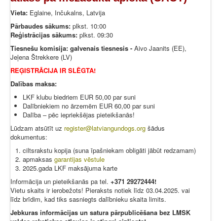
Vieta:
Eglaine, Inčukalns, Latvija
Pārbaudes sākums:
plkst. 10:00
Reģistrācijas sākums:
plkst. 09:30
Tiesnešu komisija: galvenais tiesnesis -
Aivo Jaanits (EE),
Jeļena Štrekkere (LV)
REĢISTRĀCIJA IR SLĒGTA!
Dalības maksa:
LKF klubu biedriem EUR 50,00 par suni
Dalībniekiem no ārzemēm EUR 60,00 par suni
Dalība – pēc iepriekšējas pieteikšanās!
Lūdzam atsūtīt uz
register@latviangundogs.org
šādus
dokumentus:
ciltsrakstu kopija (suna īpašniekam obligāti jābūt redzamam)
apmaksas
garantijas vēstule
2025.gada LKF maksājuma karte
Informācija un pieteikšanās pa tel.
+371 29272444!
Vietu skaits ir ierobežots! Pieraksts notiek līdz 03.04.2025. vai
līdz brīdim, kad tiks sasniegts dalībnieku skaita limits.
Jebkuras informācijas un satura pārpublicēšana bez LMSK