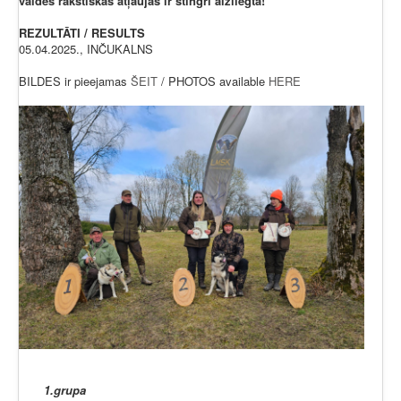
valdes rakstiskas atļaujas ir stingri aizliegta!
REZULTĀTI / RESULTS
05.04.2025., INČUKALNS
BILDES ir pieejamas
ŠEIT
/ PHOTOS available
HERE
1.grupa