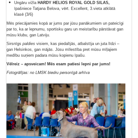
Ungāru vižla
HARDY HELIOS ROYAL GOLD SILAS,
īpašniece Tatjana Belova, vērt. Excellent, 3.vieta atklātā
klasē (3/6)
Mēs priecājamies kopā ar jums par jūsu panākumiem un pateicīgi
par to, ka ar lepnumu, sportisku garu un meistarību pārstāvat gan
mūsu klubu, gan Latviju.
Sirsnīgs
paldies
visiem, kas piedalījās, atbalstīja un juta līdzi –
gan Helsinkos, gan mājās. Jūsu mīlestība pret mūsu mīļajiem
medību suņiem padara mūsu kopienu īpašu.
Vēlreiz – apsveicam! Mēs esam patiesi lepni par jums!
Fotogrāfijas: no LMSK biedru personīgā arhīva