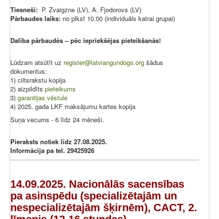
Tiesneši:
P. Zvaigzne (LV), A. Fjodorovs (LV)
Pārbaudes laiks:
no plkst 10.00 (individuāls katrai grupai)
Dalība pārbaudēs – pēc iepriekšējas pieteikšanās!
Lūdzam atsūtīt uz
register@latviangundogs.org
šādus
dokumentus:
1) ciltsrakstu kopija
2) aizpildīts
pieteikums
3)
garantijas vēstule
4) 2025. gada LKF maksājumu kartes kopija
Suņa vecums - 6 līdz 24 mēneši.
Pieraksts notiek līdz 27.08.2025.
Informācija pa tel. 29425926
14.09.2025. Nacionālās sacensības
pa asinspēdu (specializētajām un
nespecializētajām šķirnēm), CACT, 2.