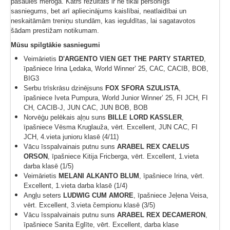
pasaules mērogā. Katrs rezultāts ir ne tikai personīgs
sasniegums, bet arī apliecinājums kaislībai, neatlaidībai un
neskaitāmām treniņu stundām, kas ieguldītas, lai sagatavotos
šādam prestižam notikumam.
Mūsu spilgtākie sasniegumi
Veimārietis
D'ARGENTO VIEN GET THE PARTY STARTED
,
īpašniece Irina Ļedaka, World Winner’ 25, CAC, CACIB, BOB,
BIG3
Serbu trīskrāsu dzinējsuns
FOX SFORA SZULISTA
,
īpašniece Iveta Pumpura, World Junior Winner’ 25, FI JCH, FI
CH, CACIB-J, JUN CAC, JUN BOB, BOB
Norvēģu pelēkais aļņu suns
BILLE LORD KASSLER
,
īpašniece Vēsma Kruglauža, vērt. Excellent, JUN CAC, FI
JCH, 4.vieta junioru klasē (4/11)
Vācu īsspalvainais putnu suns
ARABEL REX CAELUS
ORSON
, īpašniece Kitija Fricberga, vērt. Excellent, 1.vieta
darba klasē (1/5)
Veimārietis
MELANI ALKANTO BLUM
, īpašniece Irina, vērt.
Excellent, 1.vieta darba klasē (1/4)
Angļu seters
LUDWIG CUM AMORE
, īpašniece Jeļena Veisa,
vērt. Excellent, 3.vieta čempionu klasē (3/5)
Vācu īsspalvainais putnu suns
ARABEL REX DECAMERON
,
īpašniece Sanita Eglīte, vērt. Excellent, darba klase