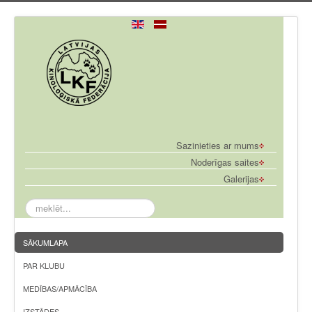
Sazinieties ar mums
Noderīgas saites
Galerijas
meklēt...
SĀKUMLAPA
PAR KLUBU
MEDĪBAS/APMĀCĪBA
IZSTĀDES