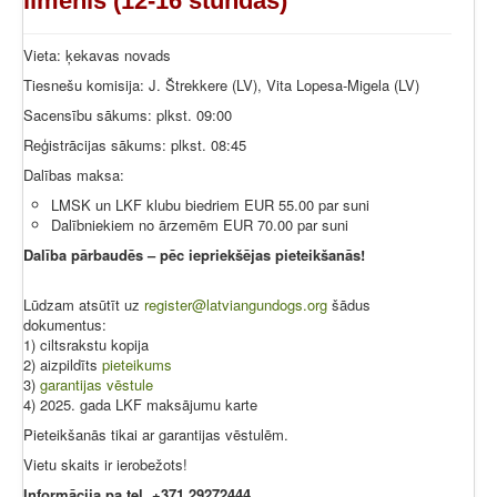
līmenis (12-16 stundas)
Vieta: ķekavas novads
Tiesnešu komisija: J. Štrekkere (LV), Vita Lopesa-Migela (LV)
Sacensību sākums: plkst. 09:00
Reģistrācijas sākums: plkst. 08:45
Dalības maksa:
LMSK un LKF klubu biedriem EUR 55.00 par suni
Dalībniekiem no ārzemēm EUR 70.00 par suni
Dalība pārbaudēs – pēc iepriekšējas pieteikšanās!
Lūdzam atsūtīt uz
register@latviangundogs.org
šādus
dokumentus:
1) ciltsrakstu kopija
2) aizpildīts
pieteikums
3)
garantijas vēstule
4) 2025. gada LKF maksājumu karte
Pieteikšanās tikai ar garantijas vēstulēm.
Vietu skaits ir ierobežots!
Informācija pa tel. +371 29272444.