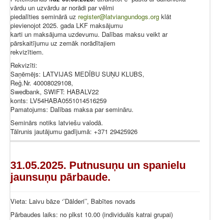
vārdu un uzvārdu ar norādi par vēlmi
piedalīties seminārā uz
register@latviangundogs.org
klāt
pievienojot 2025. gada LKF maksājumu
karti un maksājuma uzdevumu. Dalības maksu veikt ar
pārskaitījumu uz zemāk norādītajiem
rekvizītiem.
Rekvizīti:
Saņēmējs: LATVIJAS MEDĪBU SUŅU KLUBS,
Reģ.Nr. 40008029108,
Swedbank, SWIFT: HABALV22
konts: LV54HABA0551014516259
Pamatojums: Dalības maksa par semināru.
Seminārs notiks latviešu valodā.
Tālrunis jautājumu gadījumā: +371 29425926
31.05.2025. Putnusuņu un spanielu
jaunsuņu pārbaude.
Vieta: Laivu bāze ‘’Dālderi’’, Babītes novads
Pārbaudes laiks: no plkst 10.00 (individuāls katrai grupai)