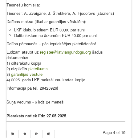
Tiesnešu komisija:
Tiesneši: A. Zvaigzne, J. Štrekkere, A. Fjodorovs (stažieris)
Dalības maksa (tikai ar garantijas vēstulēm):
LKF klubu biedriem EUR 30,00 par suni
Dalībniekiem no ārzemēm EUR 40.00 par suni
Dalība pārbaudēs – pēc iepriekšējas pieteikšanās!
Lūdzam atsūtīt uz
register@latviangundogs.org
šādus
dokumentus:
1) ciltsrakstu kopija
2) aizpildīts
pieteikums
3)
garantijas vēstule
4) 2025. gada LKF maksājumu kartes kopija
Informācija pa tel. 29425926!
Suņa vecums - 6 līdz 24 mēneši.
Pieraksts notiek līdz 27.05.2025.
Page 4 of 19