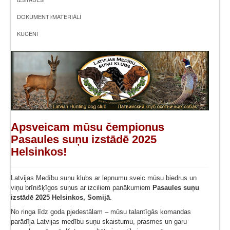
DOKUMENTI/MATERIĀLI
KUCĒNI
Apsveicam mūsu čempionus
Pasaules suņu izstādē 2025
Helsinkos!
Latvijas Medību suņu klubs ar lepnumu sveic mūsu biedrus un
viņu brīnišķīgos suņus ar izciliem panākumiem
Pasaules suņu
izstādē 2025 Helsinkos, Somijā
.
No ringa līdz goda pjedestālam – mūsu talantīgās komandas
parādīja Latvijas medību suņu skaistumu, prasmes un garu