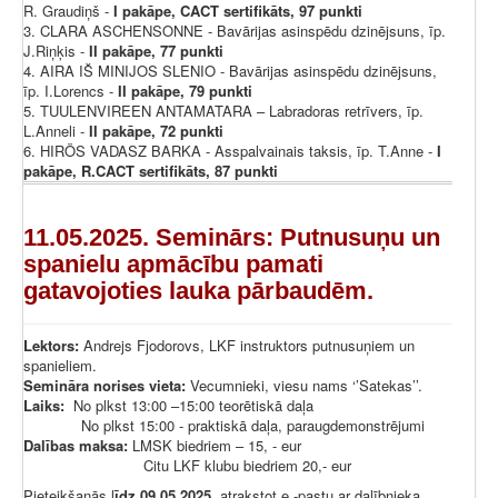
R. Graudiņš -
I pakāpe, CACT sertifikāts, 97 punkti
3. CLARA ASCHENSONNE - Bavārijas asinspēdu dzinējsuns, īp.
J.Riņķis -
II pakāpe, 77 punkti
4. AIRA IŠ MINIJOS SLENIO - Bavārijas asinspēdu dzinējsuns,
īp. I.Lorencs -
II pakāpe, 79 punkti
5. TUULENVIREEN ANTAMATARA – Labradoras retrīvers, īp.
L.Anneli -
II pakāpe, 72 punkti
6. HIRÖS VADASZ BARKA - Asspalvainais taksis, īp. T.Anne -
I
pakāpe, R.CACT sertifikāts, 87 punkti
11.05.2025. Seminārs: Putnusuņu un
spanielu apmācību pamati
gatavojoties lauka pārbaudēm.
Lektors:
Andrejs Fjodorovs, LKF instruktors putnusuņiem un
spanieliem.
Semināra norises vieta:
Vecumnieki, viesu nams ‘’Satekas’’.
Laiks:
No plkst 13:00 –15:00 teorētiskā daļa
No plkst 15:00 - praktiskā daļa, paraugdemonstrējumi
Dalības maksa:
LMSK biedriem – 15, - eur
Citu LKF klubu biedriem 20,- eur
Pieteikšanās l
īdz 09.05.2025.
atrakstot e -pastu ar dalībnieka