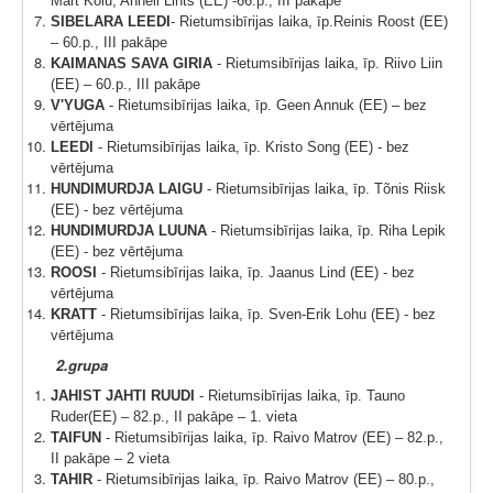
Mart Kõlu, Anneli Lints (EE) -66.p.,
III pakāpe
SIBELARA LEEDI
- Rietumsibīrijas laika, īp.
Reinis Roost (EE)
– 60.p., III pakāpe
KAIMANAS SAVA GIRIA
- Rietumsibīrijas laika, īp. Riivo Liin
(EE) – 60.p., III pakāpe
V'YUGA
- Rietumsibīrijas laika, īp. Geen Annuk (EE) – bez
vērtējuma
LEEDI
- Rietumsibīrijas laika, īp. Kristo Song (EE) - bez
vērtējuma
HUNDIMURDJA LAIGU
- Rietumsibīrijas laika, īp. Tõnis Riisk
(EE) - bez vērtējuma
HUNDIMURDJA LUUNA
- Rietumsibīrijas laika, īp. Riha Lepik
(EE) - bez vērtējuma
ROOSI
- Rietumsibīrijas laika, īp. Jaanus Lind (EE) - bez
vērtējuma
KRATT
- Rietumsibīrijas laika, īp. Sven-Erik Lohu (EE) - bez
vērtējuma
2.grupa
JAHIST JAHTI RUUDI
- Rietumsibīrijas laika, īp. Tauno
Ruder(EE) – 82.p., II pakāpe – 1. vieta
TAIFUN
- Rietumsibīrijas laika, īp. Raivo Matrov (EE) – 82.p.,
II pakāpe – 2 vieta
TAHIR
- Rietumsibīrijas laika, īp. Raivo Matrov (EE) – 80.p.,