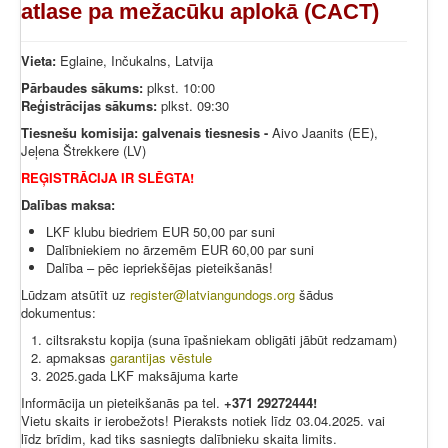
atlase pa mežacūku aplokā (CACT)
Vieta:
Eglaine, Inčukalns, Latvija
Pārbaudes sākums:
plkst. 10:00
Reģistrācijas sākums:
plkst. 09:30
Tiesnešu komisija: galvenais tiesnesis -
Aivo Jaanits (EE),
Jeļena Štrekkere (LV)
REĢISTRĀCIJA IR SLĒGTA!
Dalības maksa:
LKF klubu biedriem EUR 50,00 par suni
Dalībniekiem no ārzemēm EUR 60,00 par suni
Dalība – pēc iepriekšējas pieteikšanās!
Lūdzam atsūtīt uz
register@latviangundogs.org
šādus
dokumentus:
ciltsrakstu kopija (suna īpašniekam obligāti jābūt redzamam)
apmaksas
garantijas vēstule
2025.gada LKF maksājuma karte
Informācija un pieteikšanās pa tel.
+371 29272444!
Vietu skaits ir ierobežots! Pieraksts notiek līdz 03.04.2025. vai
līdz brīdim, kad tiks sasniegts dalībnieku skaita limits.