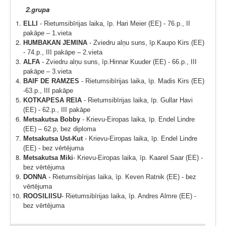
2.grupa
ELLI
- Rietumsibīrijas laika, īp. Hari Meier (EE) - 76.p., II
pakāpe – 1.vieta
HUMBAKAN JEMINA
- Zviedru alņu suns, īp.Kaupo Kirs (EE)
- 74.p., III pakāpe – 2.vieta
ALFA
- Zviedru alņu suns, īp.Hinnar Kuuder (EE) - 66.p., III
pakāpe – 3.vieta
BAIF DE RAMZES
- Rietumsibīrijas laika, īp. Madis Kirs (EE)
-63.p., III pakāpe
KOTKAPESA REIA
- Rietumsibīrijas laika, īp. Gullar Havi
(EE) - 62.p., III pakāpe
Metsakutsa Bobby
- Krievu-Eiropas laika, īp. Endel Lindre
(EE) – 62.p, bez diploma
Metsakutsa Ust-Kut
- Krievu-Eiropas laika, īp. Endel Lindre
(EE) - bez vērtējuma
Metsakutsa Miki
- Krievu-Eiropas laika, īp. Kaarel Saar (EE) -
bez vērtējuma
DONNA
- Rietumsibīrijas laika, īp. Keven Ratnik (EE) - bez
vērtējuma
ROOSILIISU
- Rietumsibīrijas laika, īp. Andres Almre (EE) -
bez vērtējuma