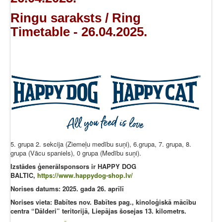
Ringu saraksts / Ring
Timetable - 26.04.2025.
5. grupa 2. sekcija (Ziemeļu medību suņi), 6.grupa, 7. grupa, 8.
grupa (Vācu spaniels), 0 grupa (Medību suņi).
Izstādes ģenerālsponsors ir HAPPY DOG
BALTIC,
https://www.happydog-shop.lv/
Norises datums: 2025. gada 26. aprīlī
Norises vieta: Babītes nov. Babītes pag., kinoloģiskā mācību
centra “Dālderi” teritorijā, Liepājas šosejas 13. kilometrs.