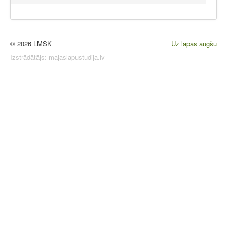
© 2026 LMSK
Uz lapas augšu
Izstrādātājs:
majaslapustudija.lv