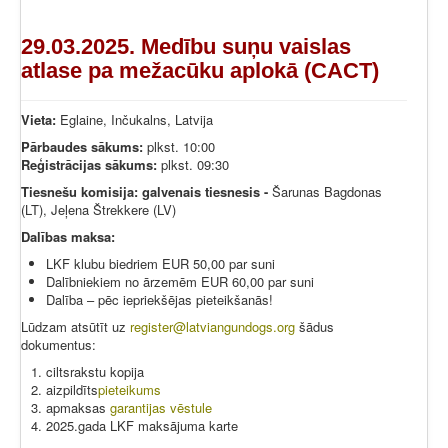
29.03.2025. Medību suņu vaislas
atlase pa mežacūku aplokā (CACT)
Vieta:
Eglaine, Inčukalns, Latvija
Pārbaudes sākums:
plkst. 10:00
Reģistrācijas sākums:
plkst. 09:30
Tiesnešu komisija: galvenais tiesnesis -
Šarunas Bagdonas
(LT), Jeļena Štrekkere (LV)
Dalības maksa:
LKF klubu biedriem EUR 50,00 par suni
Dalībniekiem no ārzemēm EUR 60,00 par suni
Dalība – pēc iepriekšējas pieteikšanās!
Lūdzam atsūtīt uz
register@latviangundogs.org
šādus
dokumentus:
ciltsrakstu kopija
aizpildīts
pieteikums
apmaksas
garantijas vēstule
2025.gada LKF maksājuma karte