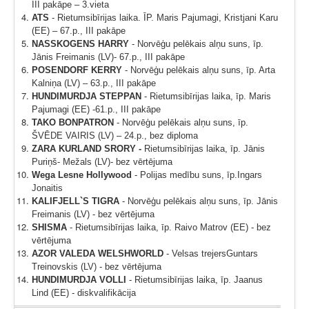
III pakāpe – 3.vieta
ATS
- Rietumsibīrijas laika. ĪP. Maris Pajumagi, Kristjani Karu
(EE) – 67.p., III pakāpe
NASSKOGENS HARRY
- Norvēģu pelēkais alņu suns, īp.
Jānis Freimanis (LV)- 67.p., III pakāpe
POSENDORF KERRY
- Norvēģu pelēkais alņu suns, īp. Arta
Kalniņa (LV) – 63.p., III pakāpe
HUNDIMURDJA STEPPAN
- Rietumsibīrijas laika,
īp.
Maris
Pajumagi (EE) -61.p., III pakāpe
TAKO BONPATRON
- Norvēģu pelēkais alņu suns, īp.
ŠVĒDE VAIRIS (LV) – 24.p., bez diploma
ZARA KURLAND SRORY -
Rietumsibīrijas laika, īp. Jānis
Puriņš- Mežals (LV)- bez vērtējuma
Wega Lesne Hollywood
- Polijas medību suns, īp.
Ingars
Jonaitis
KALIFJELL`S TIGRA
- Norvēģu pelēkais alņu suns, īp. Jānis
Freimanis (LV) - bez vērtējuma
SHISMA
- Rietumsibīrijas laika, īp. Raivo Matrov (EE) - bez
vērtējuma
AZOR VALEDA WELSHWORLD
- Velsas trejers
Guntars
Treinovskis (LV) - bez vērtējuma
HUNDIMURDJA VOLLI
- Rietumsibīrijas laika, īp. Jaanus
Lind (EE) - diskvalifikācija