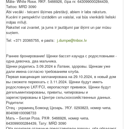
Māte- White Rose. RKF. 5466926, čipa nr. 643099000284439,
Tattoo: MRD 3090
Abi vecāki - teicami šķirnes pārstāvji, abiem ir labs raksturs.
Kucēni ir perspektīvi izstādēm un vaislai, vai būs vienkārši lieliski
mājas mīluļi.
Rakstiet vai zvaniet, ja jums ir jautājumi par šķirni un par mūsu
suņiem.
Tel: +371 20365755, e pasts:
j.dumpe@inbox.lv
Раннее бронирование! Щенки бассет-хаунда с родословными -
одна девочка, два мальчика.
Щенки родились 3.09.2024 в Латвии, здоровы. Щенкам уже
дали имена согласно требованиям клуба.
Первая вакцинация запланирована на 29.10.2024, в новый дом
вы сможете переехать с 3.11.2024. Щенки будут иметь
родословную LKF/FCI, европаспорт прививок. Щенки будут
дегельминтизированы, привиты, чипированы и
зарегистрированы в Центре сельскохозяйственных данных.
Родители:
Отец - украинец Бомонд Цезарь. УКУ. 0293823, номер чипа.
804098100098733
Мать – Белая Роза. РКФ. 5466926, номер чипа.
643099000284439, Тату: MRD 3090
Оба родителя отличные представители породы, оба обладают