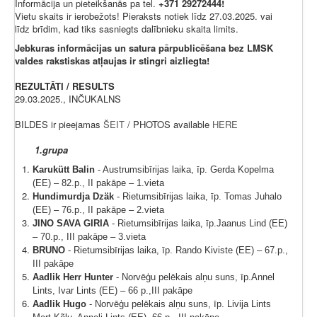
Informācija un pieteikšanās pa tel.
+371 29272444!
Vietu skaits ir ierobežots! Pieraksts notiek līdz 27.03.2025. vai
līdz brīdim, kad tiks sasniegts dalībnieku skaita limits.
Jebkuras informācijas un satura pārpublicēšana bez LMSK
valdes rakstiskas atļaujas ir stingri aizliegta!
REZULTĀTI / RESULTS
29.03.2025., INČUKALNS
BILDES ir pieejamas
ŠEIT
/ PHOTOS available
HERE
1.grupa
Karukütt Balin
- Austrumsibīrijas laika, īp. Gerda Kopelma
(EE) – 82.p., II pakāpe – 1.vieta
Hundimurdja Dzäk
- Rietumsibīrijas laika, īp. Tomas Juhalo
(EE) – 76.p., II pakāpe – 2.vieta
JINO SAVA GIRIA
- Rietumsibīrijas laika, īp.
Jaanus Lind (EE)
– 70.p., III pakāpe – 3.vieta
BRUNO
- Rietumsibīrijas laika, īp. Rando Kiviste (EE) – 67.p.,
III pakāpe
Aadlik Herr Hunter
- Norvēģu pelēkais alņu suns, īp.
Annel
Lints, Ivar Lints (EE) – 66 p.,
III pakāpe
Aadlik Hugo
- Norvēģu pelēkais alņu suns, īp. Livija Lints