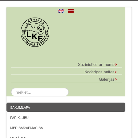
Sazinieties ar mums
Noderīgas saites
Galerijas
meklēt...
SĀKUMLAPA
PAR KLUBU
MEDĪBAS/APMĀCĪBA
IZSTĀDES