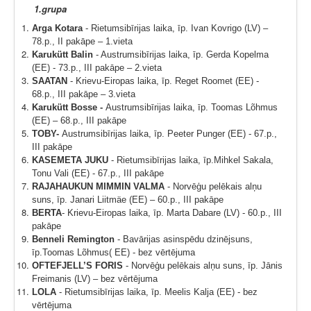
1.grupa
Arga Kotara
- Rietumsibīrijas laika, īp. Ivan Kovrigo (LV) –
78.p., II pakāpe – 1.vieta
Karukütt Balin
- Austrumsibīrijas laika, īp. Gerda Kopelma
(EE) - 73.p., III pakāpe – 2.vieta
SAATAN
- Krievu-Eiropas laika, īp. Reget Roomet (EE) -
68.p., III pakāpe – 3.vieta
Karukütt Bosse -
Austrumsibīrijas laika, īp. Toomas Lõhmus
(EE) – 68.p., III pakāpe
TOBY-
Austrumsibīrijas laika, īp. Peeter Punger (EE) - 67.p.,
III pakāpe
KASEMETA JUKU
- Rietumsibīrijas laika, īp.Mihkel Sakala,
Tonu Vali (EE) - 67.p., III pakāpe
RAJAHAUKUN MIMMIN VALMA
- Norvēģu pelēkais alņu
suns, īp. Janari Liitmäe (EE) – 60.p., III pakāpe
BERTA
- Krievu-Eiropas laika, īp. Marta Dabare (LV) - 60.p., III
pakāpe
Benneli Remington
- Bavārijas asinspēdu dzinējsuns,
īp.Toomas Lõhmus( EE) - bez vērtējuma
OFTEFJELL’S FORIS
- Norvēģu pelēkais alņu suns, īp. Jānis
Freimanis (LV) – bez vērtējuma
LOLA
- Rietumsibīrijas laika, īp. Meelis Kalja (EE) - bez
vērtējuma