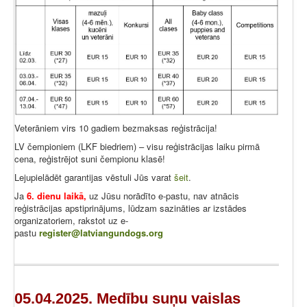
Veterāniem virs 10 gadiem bezmaksas reģistrācija!
LV čempioniem (LKF biedriem) – visu reģistrācijas laiku pirmā
cena, reģistrējot suni čempionu klasē!
Lejupielādēt garantijas vēstuli Jūs varat
šeit
.
Ja
6. dienu laikā,
uz Jūsu norādīto e-pastu, nav atnācis
reģistrācijas apstiprinājums, lūdzam sazināties ar izstādes
organizatoriem, rakstot uz e-
pastu
register@latviangundogs.org
05.04.2025. Medību suņu vaislas