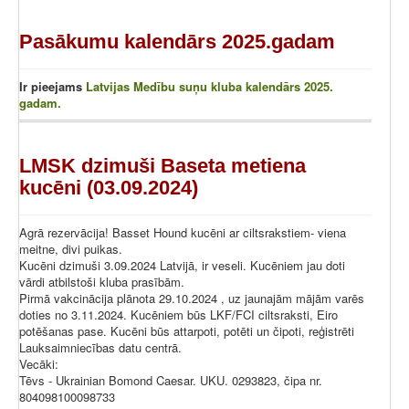
Pasākumu kalendārs 2025.gadam
Ir pieejams
Latvijas Medību suņu kluba kalendārs 2025.
gadam.
LMSK dzimuši Baseta metiena
kucēni (03.09.2024)
Agrā rezervācija! Basset Hound kucēni ar ciltsrakstiem- viena
meitne, divi puikas.
Kucēni dzimuši 3.09.2024 Latvijā, ir veseli. Kucēniem jau doti
vārdi atbilstoši kluba prasībām.
Pirmā vakcinācija plānota 29.10.2024 , uz jaunajām mājām varēs
doties no 3.11.2024. Kucēniem būs LKF/FCI ciltsraksti, Eiro
potēšanas pase. Kucēni būs attarpoti, potēti un čipoti, reģistrēti
Lauksaimniecības datu centrā.
Vecāki:
Tēvs - Ukrainian Bomond Caesar. UKU. 0293823, čipa nr.
804098100098733