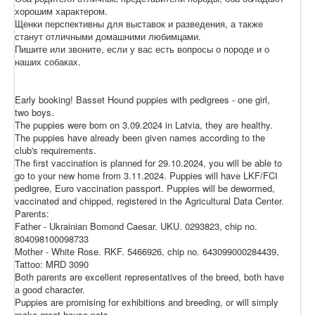
хорошим характером.
Щенки перспективны для выставок и разведения, а также
станут отличными домашними любимцами.
Пишите или звоните, если у вас есть вопросы о породе и о
наших собаках.
Early booking! Basset Hound puppies with pedigrees - one girl,
two boys.
The puppies were born on 3.09.2024 in Latvia, they are healthy.
The puppies have already been given names according to the
club's requirements.
The first vaccination is planned for 29.10.2024, you will be able to
go to your new home from 3.11.2024. Puppies will have LKF/FCI
pedigree, Euro vaccination passport. Puppies will be dewormed,
vaccinated and chipped, registered in the Agricultural Data Center.
Parents:
Father - Ukrainian Bomond Caesar. UKU. 0293823, chip no.
804098100098733
Mother - White Rose. RKF. 5466926, chip no. 643099000284439,
Tattoo: MRD 3090
Both parents are excellent representatives of the breed, both have
a good character.
Puppies are promising for exhibitions and breeding, or will simply
make great house pets.