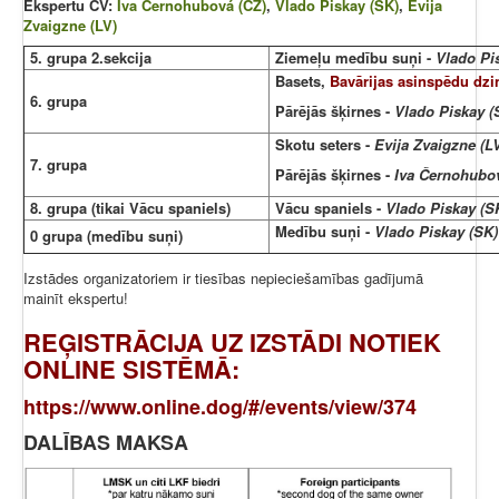
Ekspertu CV:
Iva Černohubová (CZ)
,
Vlado Piskay (SK)
,
Evija
Zvaigzne (LV)
5. grupa 2.sekcija
Ziemeļu medību suņi -
Vlado Pi
Basets,
Bavārijas asinspēdu dz
6. grupa
Pārējās šķirnes -
Vlado Piskay (
Skotu seters -
Evija Zvaigzne (L
7. grupa
Pārējās šķirnes -
Iva Černohubov
8. grupa (tikai Vācu spaniels)
Vācu spaniels -
Vlado Piskay (S
Medību suņi -
Vlado Piskay (SK)
0 grupa (medību suņi)
Izstādes organizatoriem ir tiesības nepieciešamības gadījumā
mainīt ekspertu!
REĢISTRĀCIJA UZ IZSTĀDI NOTIEK
ONLINE SISTĒMĀ
:
https://www.online.dog/#/events/view/374
DALĪBAS MAKSA