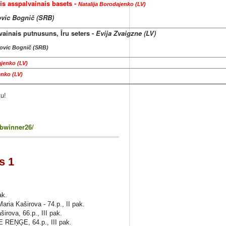
is asspalvainais basets -
Natalija Borodajenko (LV)
vic Bognič (SRB)
vainais putnusuns, Īru seters -
Evija Zvaigzne (LV)
ovic Bognič (SRB)
ajenko (LV)
enko (LV)
u!
ubwinner26/
s 1
ak.
aria Kaširova - 74.p., II pak.
irova, 66.p., III pak.
REŅĢE, 64.p., III pak.