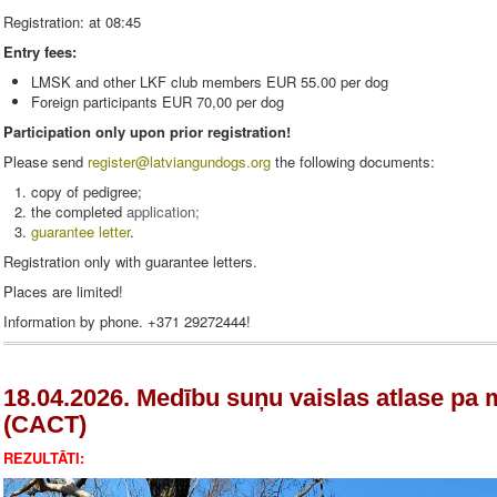
Registration: at 08:45
Entry fees:
LMSK and other LKF club members EUR 55.00 per dog
Foreign participants EUR 70,00 per dog
Participation only upon prior registration!
Please send
register
@latviangundogs.org
the following documents:
copy of pedigree;
the completed
application
;
guarantee letter
.
Registration only with guarantee letters.
Places are limited!
Information by phone. +371 29272444!
18.04.2026. Medību suņu vaislas atlase pa
(CACT)
REZULTĀTI: