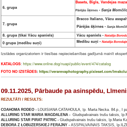
Basets, Bīgls, Vandejas maza
6. grupa
-
Sanja Momčilo
Pārējās šķirnes
Bracco Italiano, Vācu asspal
7. grupa
Pārējās šķirnes -
Sanja Momčil
8. grupa (tikai Vācu spaniels)
Vācu spaniels -
Natalija Borod
Medību suņi -
0 grupa (medību suņi)
Natalija Borodaj
Izstādes organizatoriem ir tiesības nepieciešamības gadījumā mainīt ekspert
KATALOGS
:
https://www.online.dog/nuapi/public/event/474/catalog
FOTO NO IZSTĀDES
:
https://verarevaphotography.pixieset.com/lmskcl
09.11.2025, Pārbaude pa asinspēdu, Līmeni
REZULTĀTI / RESULTS:
COAHOMA RODEO -
LOUISIANA CATAHOULA, īp. Marta Necka. 84.p., I p
ALLURING STAR MARIA MAGDALENA -
Gludspalvainais trušu taksis, īp.M
ALLURING STAR PIRAT
PATRIC -
Gludspalvainais trušu taksis, īp.Maria Kaš
DEBORA Z ŁOBUZERSKIEJ FERAJNY -
ASSPALVAINAIS TAKSIS, īp.ILZE 