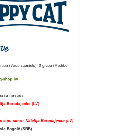
 grupa (Vācu spaniels), 0 grupa (Medību
-shop.lv/
opažu novads
lija Borodajenko (LV)
s aļņu suns -
Natalija Borodajenko (LV)
vic Bognič (SRB)