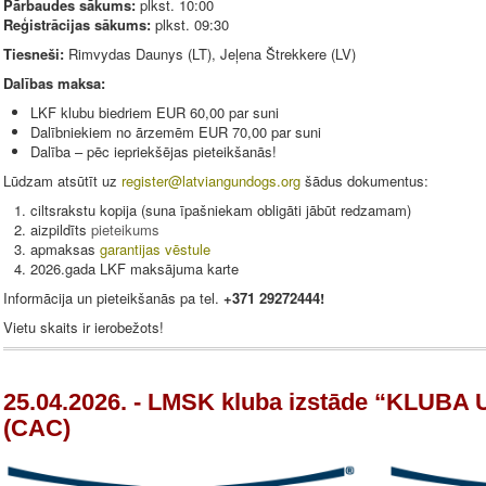
Pārbaudes sākums:
plkst. 10:00
Reģistrācijas sākums:
plkst. 09:30
Tiesneši:
Rimvydas Daunys (LT), Jeļena Štrekkere (LV)
Dalības maksa:
LKF klubu biedriem EUR 60,00 par suni
Dalībniekiem no ārzemēm EUR 70,00 par suni
Dalība – pēc iepriekšējas pieteikšanās!
Lūdzam atsūtīt uz
register@latviangundogs.org
šādus dokumentus:
ciltsrakstu kopija (suna īpašniekam obligāti jābūt redzamam)
aizpildīts
pieteikums
apmaksas
garantijas vēstule
2026.gada LKF maksājuma karte
Informācija un pieteikšanās pa tel.
+371 29272444!
Vietu skaits ir ierobežots!
25.04.2026. - LMSK kluba izstāde “KLUB
(CAC)