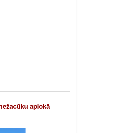
 mežacūku aplokā