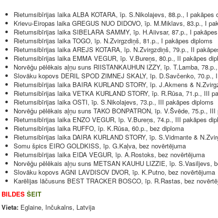
Rietumsibīrijas laika ALBA KOTARA, īp. S.Nikolajevs, 88.p., I pakāpes
Krievu-Eiropas laika GREGUS NUO DIDOVO, īp. M.Miklavs, 83.p., I p
Rietumsibīrijas laika SIBELARA SAMMY, īp. H.Aiivsar, 87.p., I pakāpes
Rietumsibīrijas laika TOGO, īp. N.Zvirgzdiņš, 81.p., I pakāpes diploms
Rietumsibīrijas laika AREJS KOTARA, īp. N.Zvirgzdiņš, 79.p., II pakāpe
Rietumsibīrijas laika EMMA VEGUR, īp. V.Bureņs, 80.p., II pakāpes di
Norvēģu pēlēkais aļņu suns RIISTANKAUHUN IZZY, īp. T.Lamba, 78.p., 
Slovāku kopovs DERIL SPOD ZIMNEJ SKALY, īp. D.Savčenko, 70.p., II
Rietumsibīrijas laika BAIRA KURLAND STORY, īp. J.Akmens & N.Zvirgzd
Rietumsibīrijas laika VETKA KURLAND STORY, īp. R.Rūsa, 71.p., III p
Rietumsibīrijas laika OSTI, īp. S.Nikolajevs, 73.p., III pakāpes diploms
Norvēģu pēlēkais aļņu suns TAKO BONPATRON, īp. V.Švēde, 75.p., III
Rietumsibīrijas laika ENZO VEGUR, īp. V.Bureņs, 74.p., III pakāpes di
Rietumsibīrijas laika RUFFO, īp. K.Rūsa, 60.p., bez diploma
Rietumsibīrijas laika DAIRA KURLAND STORY, īp. S.Vidmante & N.Zvir
Somu špics EIRO GOLDKISS, īp. G.Kaļva, bez novērtējuma
Rietumsibīrijas laika EIDA VEGUR, īp. A.Rostoks, bez novērtējuma
Norvēģu pēlēkais aļņu suns METSAN KAUHU LIZZIE, īp. S.Vasiljevs, b
Slovāku kopovs AGNI LAVDISOV DVOR, īp. K.Putno, bez novērtējuma
Karēlijas lāčusuns BEST TRACKER BOSCO, īp. R.Rastas, bez novērt
BILDES
ŠEIT
Vieta:
Eglaine, Inčukalns, Latvija