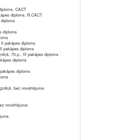
 diploms, CACT
akāpes diploms, R.CACT
 diploms
s diploms
ploms
II pakāpes diploms
I pakāpes diploms
iņš, 70.p., III pakāpes diploms
akāpes diploms
 pakāpes diploms
ploms
gzdiņš, bez novērtējuma
ez novērtējuma
ējuma