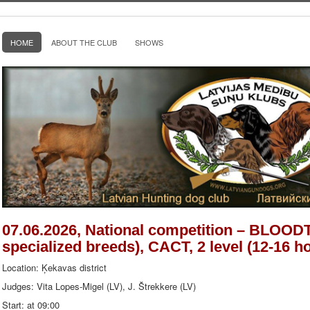
HOME
ABOUT THE CLUB
SHOWS
07.06.2026, National competition – BLOO
specialized breeds), CACT, 2 level (12-16 h
Location: Ķekavas district
Judges: Vita Lopes-Migel (LV), J. Štrekkere (LV)
Start: at 09:00