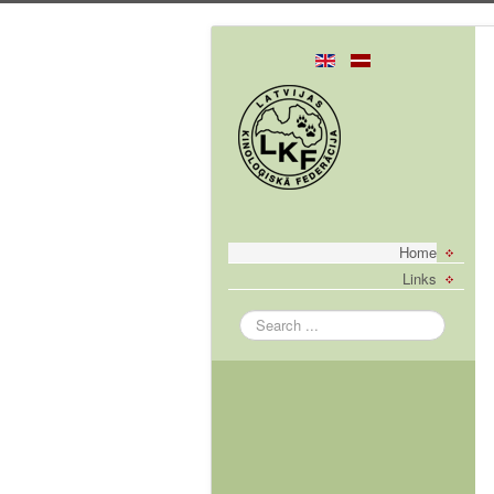
Home
Links
Search
...