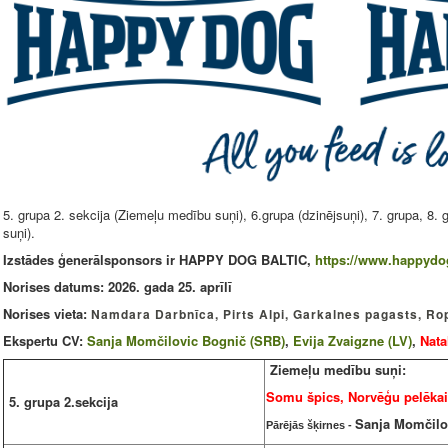
5. grupa 2. sekcija (Ziemeļu medību suņi), 6.grupa (dzinējsuņi), 7. grupa, 8.
suņi).
Izstādes ģenerālsponsors ir HAPPY DOG BALTIC,
https://www.happydog
Norises datums: 2026. gada 25. aprīlī
Norises vieta:
Namdara Darbnīca, Pirts Alpi, Garkalnes pagasts, R
Ekspertu CV:
Sanja Momčilovic Bognič (SRB)
,
Evija Zvaigzne (LV)
,
Nata
Ziemeļu medību suņi:
Somu špics, Norvēģu pelēkai
5. grupa 2.sekcija
Sanja Momčilo
Pārējās šķirnes -