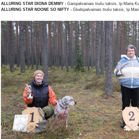
ALLURING STAR DIONA DEMMY -
Garspalvainais trušu taksis, īp.Maria Kaš
ALLURING STAR NOONE SO NIFTY -
Gludspalvainais trušu taksis, īp.Mar