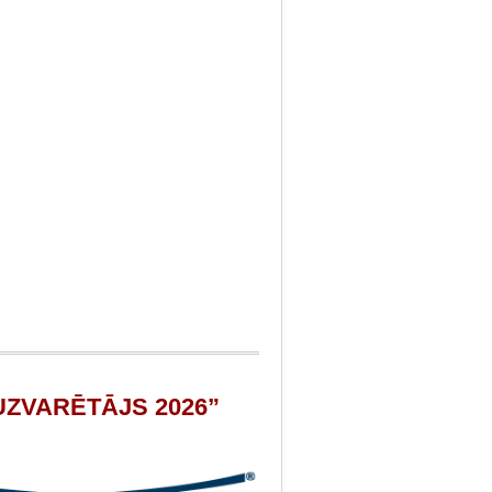
A UZVARĒTĀJS 2026”